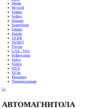
Skoda
Skywell
Solaris
Sollers
Soueast
SsangYong
Subaru
Suzuki
TANK
TENET
Toyota
UAZ / УАЗ
Volkswagen
Volvo
Vortex
WEY
XCite
Москвич
Универсальная
АВТОМАГНИТОЛА