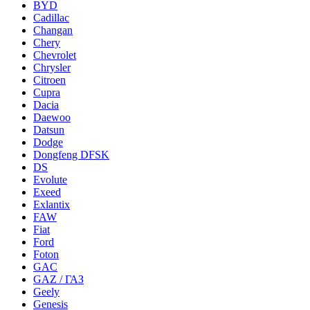
BYD
Cadillac
Changan
Chery
Chevrolet
Chrysler
Citroen
Cupra
Dacia
Daewoo
Datsun
Dodge
Dongfeng DFSK
DS
Evolute
Exeed
Exlantix
FAW
Fiat
Ford
Foton
GAC
GAZ / ГАЗ
Geely
Genesis