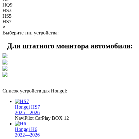
HQ9
HS3
HS5
HS7
×
Выберите тип устройства:
Для штатного монитора автомобиля:
Список устройств для Hongqi:
Hongqi HS7
2025—2026
NaviPilot CarPlay BOX 12
Hongqi H6
2022—2026