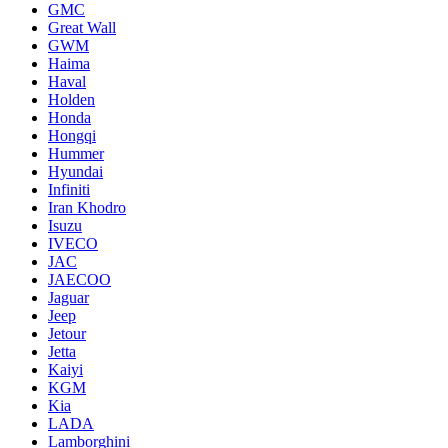
GMC
Great Wall
GWM
Haima
Haval
Holden
Honda
Hongqi
Hummer
Hyundai
Infiniti
Iran Khodro
Isuzu
IVECO
JAC
JAECOO
Jaguar
Jeep
Jetour
Jetta
Kaiyi
KGM
Kia
LADA
Lamborghini