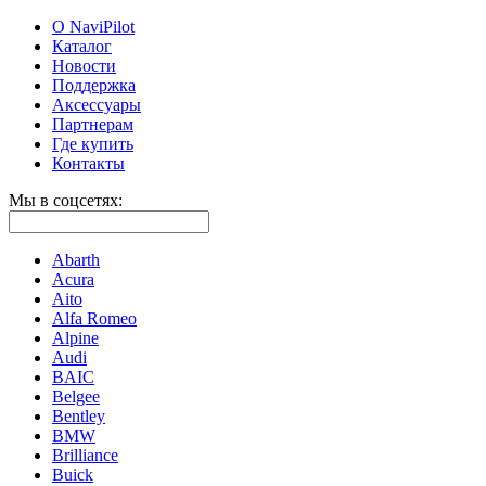
О NaviPilot
Каталог
Новости
Поддержка
Аксессуары
Партнерам
Где купить
Контакты
Мы в соцсетях:
Abarth
Acura
Aito
Alfa Romeo
Alpine
Audi
BAIC
Belgee
Bentley
BMW
Brilliance
Buick