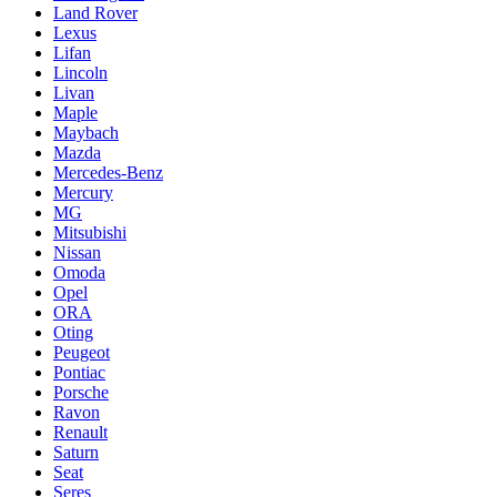
Land Rover
Lexus
Lifan
Lincoln
Livan
Maple
Maybach
Mazda
Mercedes-Benz
Mercury
MG
Mitsubishi
Nissan
Omoda
Opel
ORA
Oting
Peugeot
Pontiac
Porsche
Ravon
Renault
Saturn
Seat
Seres