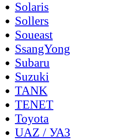
Solaris
Sollers
Soueast
SsangYong
Subaru
Suzuki
TANK
TENET
Toyota
UAZ / УАЗ