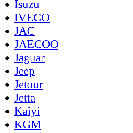
Isuzu
IVECO
JAC
JAECOO
Jaguar
Jeep
Jetour
Jetta
Kaiyi
KGM