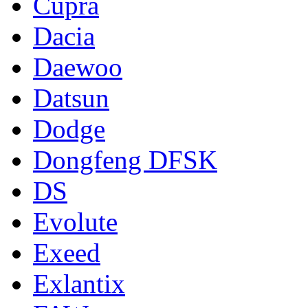
Cupra
Dacia
Daewoo
Datsun
Dodge
Dongfeng DFSK
DS
Evolute
Exeed
Exlantix