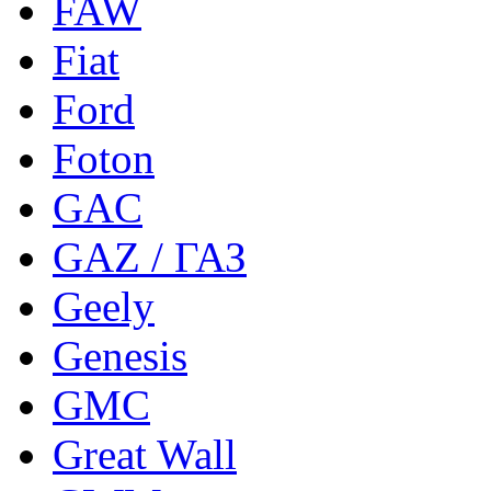
FAW
Fiat
Ford
Foton
GAC
GAZ / ГАЗ
Geely
Genesis
GMC
Great Wall