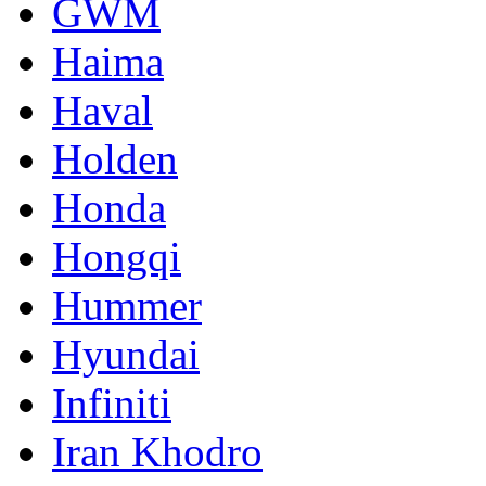
GWM
Haima
Haval
Holden
Honda
Hongqi
Hummer
Hyundai
Infiniti
Iran Khodro