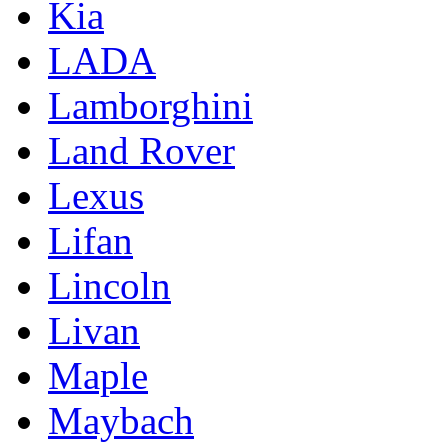
Kia
LADA
Lamborghini
Land Rover
Lexus
Lifan
Lincoln
Livan
Maple
Maybach