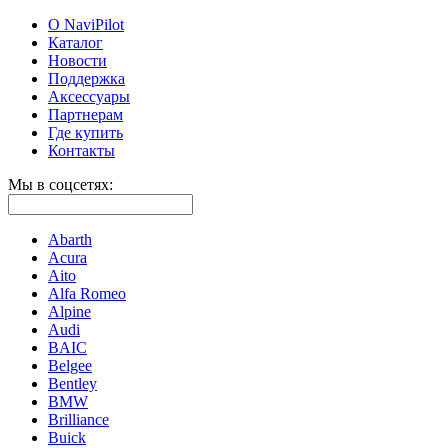
О NaviPilot
Каталог
Новости
Поддержка
Аксессуары
Партнерам
Где купить
Контакты
Мы в соцсетях:
Abarth
Acura
Aito
Alfa Romeo
Alpine
Audi
BAIC
Belgee
Bentley
BMW
Brilliance
Buick