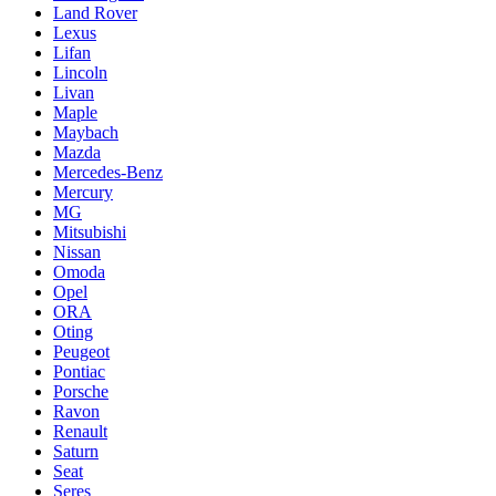
Land Rover
Lexus
Lifan
Lincoln
Livan
Maple
Maybach
Mazda
Mercedes-Benz
Mercury
MG
Mitsubishi
Nissan
Omoda
Opel
ORA
Oting
Peugeot
Pontiac
Porsche
Ravon
Renault
Saturn
Seat
Seres