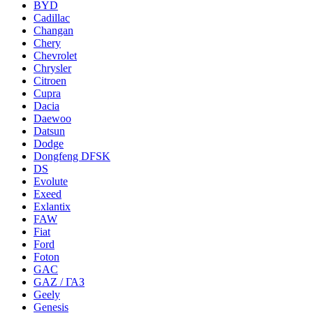
BYD
Cadillac
Changan
Chery
Chevrolet
Chrysler
Citroen
Cupra
Dacia
Daewoo
Datsun
Dodge
Dongfeng DFSK
DS
Evolute
Exeed
Exlantix
FAW
Fiat
Ford
Foton
GAC
GAZ / ГАЗ
Geely
Genesis