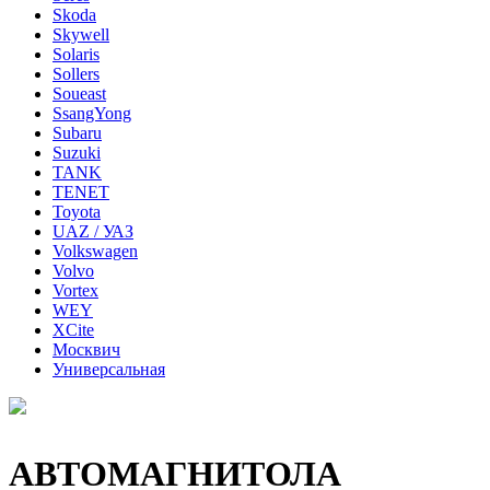
Skoda
Skywell
Solaris
Sollers
Soueast
SsangYong
Subaru
Suzuki
TANK
TENET
Toyota
UAZ / УАЗ
Volkswagen
Volvo
Vortex
WEY
XCite
Москвич
Универсальная
АВТОМАГНИТОЛА