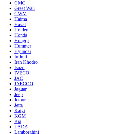
GMC
Great Wall
GWM
Haima
Haval
Holden
Honda
Hongqi
Hummer
Hyundai
Infiniti
Iran Khodro
Isuzu
IVECO
JAC
JAECOO
Jaguar
Jeep
Jetour
Jetta
Kaiyi
KGM
Kia
LADA
Lamborghini