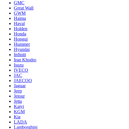
GMC
Great Wall
GWM
Haima
Haval
Holden
Honda
Hongqi
Hummer
Hyundai
Infiniti
Iran Khodro
Isuzu
IVECO
JAC
JAECOO
Jaguar
Jeep
Jetour
Jetta
Kaiyi
KGM
Kia
LADA
Lamborghini