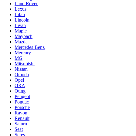
Land Rover
Lexus
Lifan
Lincoln
Livan
Maple
Maybach
Mazda
Mercedes-Benz
Mercury
MG
Mitsubishi
Nissan
Omoda
Opel
ORA
Oting
Peugeot
Pontiac
Porsche
Ravon
Renault
Saturn
Seat
Seres