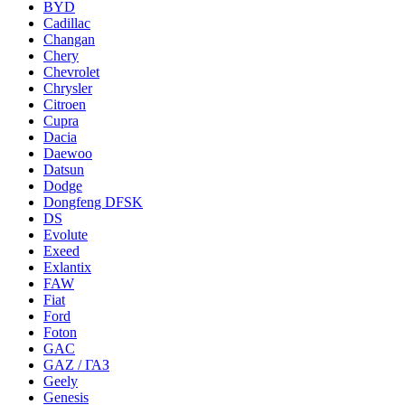
BYD
Cadillac
Changan
Chery
Chevrolet
Chrysler
Citroen
Cupra
Dacia
Daewoo
Datsun
Dodge
Dongfeng DFSK
DS
Evolute
Exeed
Exlantix
FAW
Fiat
Ford
Foton
GAC
GAZ / ГАЗ
Geely
Genesis