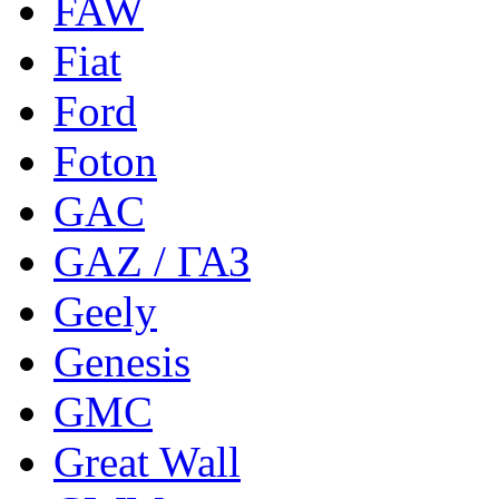
FAW
Fiat
Ford
Foton
GAC
GAZ / ГАЗ
Geely
Genesis
GMC
Great Wall