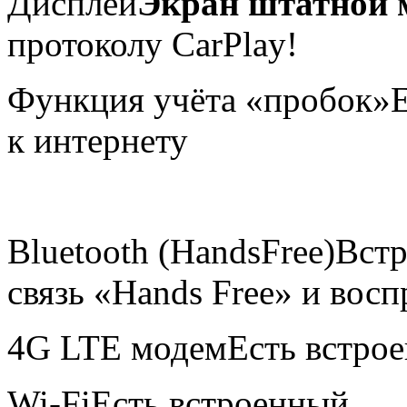
Дисплей
Экран штатной 
протоколу CarPlay!
Функция учёта «пробок»
к интернету
Bluetooth (HandsFree)
Встр
связь «Hands Free» и вос
4G LTE модем
Есть встро
Wi-Fi
Есть встроенный