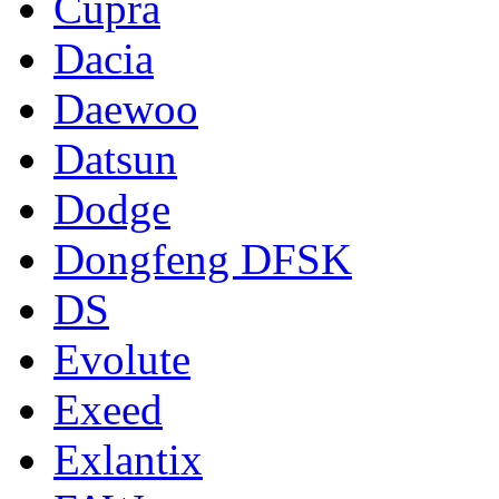
Cupra
Dacia
Daewoo
Datsun
Dodge
Dongfeng DFSK
DS
Evolute
Exeed
Exlantix