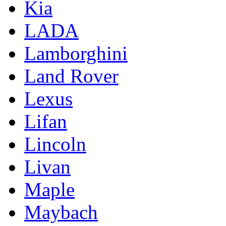
Kia
LADA
Lamborghini
Land Rover
Lexus
Lifan
Lincoln
Livan
Maple
Maybach